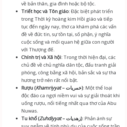
về bản thân, gia đình hoặc bộ tộc.
Triết học và Tôn giáo
: Đặc biệt phát triển
trong Thời kỳ hoàng kim Hồi giáo và tiếp
tục đến ngày nay, thơ ca khám phá các vấn
đề về đức tin, sự tồn tại, số phận, ý nghĩa
cuộc sống và mối quan hệ giữa con người
với Thượng đế.
Chính trị và Xã hội
: Trong thời hiện đại, các
chủ đề về chủ nghĩa dân tộc, đấu tranh giải
phóng, công bằng xã hội, bản sắc và sự tha
hương trở nên rất nổi bật.
Rượu (
Khamriyyat
– خمريات)
: Một thể loại
độc đáo ca ngợi niềm vui và sự giải thoát khi
uống rượu, nổi tiếng nhất qua thơ của Abu
Nuwas.
Tu khổ (
Zuhdiyyat
– زهديات)
: Phản ánh sự
suy ngẫm về tính phù du của cuộc sống trần