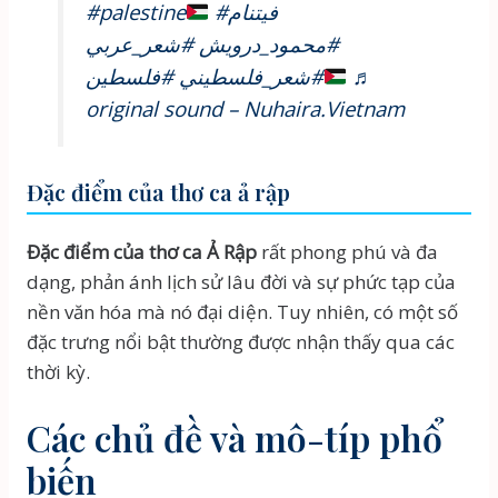
#palestine
#فيتنام
#محمود_درويش
#شعر_عربي
#فلسطين
#شعر_فلسطيني
♬
original sound – Nuhaira.Vietnam
Đặc điểm của thơ ca ả rập
Đặc điểm của thơ ca Ả Rập
rất phong phú và đa
dạng, phản ánh lịch sử lâu đời và sự phức tạp của
nền văn hóa mà nó đại diện. Tuy nhiên, có một số
đặc trưng nổi bật thường được nhận thấy qua các
thời kỳ.
Các chủ đề và mô-típ phổ
biến