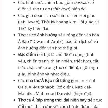
Các hình thức chính bao gồm
qasidah
cổ
điển và thơ tự do (
shi’r hurr
) hiện đại.
Các giai đoạn lịch sử chính: Tiền Hồi giáo
(Jahiliyyah), Thời kỳ hoàng kim Hồi giáo, và
Thời kỳ hiện đại.
Thơ ca có
ảnh hưởng
sâu rộng đến văn hóa
Ả Rập (“Diwan al-‘Arab”), bảo tồn lịch sử và
ảnh hưởng đến văn học thế giới.
Đặc điểm
nổi bật là chủ đề đa dạng (tình
yêu, chiến tranh, thiên nhiên, triết học), cấu
trúc chặt chẽ (trong thơ cổ điển), ngôn ngữ
giàu hình ảnh và nhạc điệu.
Các
nhà thơ Ả Rập nổi tiếng
gồm Imru’ al-
Qais, Al-Mutanabbi (cổ điển), Nazik al-
Malaika, Mahmoud Darwish (hiện đại).
Thơ ca Ả Rập trong thời đại hiện nay
tiếp tục
đổi mới, thích ứng với các chủ đề đương đại