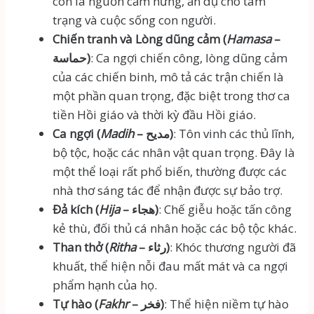
còn là nguồn cảm hứng, ẩn dụ cho tâm
trạng và cuộc sống con người.
Chiến tranh và Lòng dũng cảm (
Hamasa
–
حماسة)
: Ca ngợi chiến công, lòng dũng cảm
của các chiến binh, mô tả các trận chiến là
một phần quan trọng, đặc biệt trong thơ ca
tiền Hồi giáo và thời kỳ đầu Hồi giáo.
Ca ngợi (
Madih
– مديح)
: Tôn vinh các thủ lĩnh,
bộ tộc, hoặc các nhân vật quan trọng. Đây là
một thể loại rất phổ biến, thường được các
nhà thơ sáng tác để nhận được sự bảo trợ.
Đả kích (
Hija
– هجاء)
: Chế giễu hoặc tấn công
kẻ thù, đối thủ cá nhân hoặc các bộ tộc khác.
Than thở (
Ritha
– رثاء)
: Khóc thương người đã
khuất, thể hiện nỗi đau mất mát và ca ngợi
phẩm hạnh của họ.
Tự hào (
Fakhr
– فخر)
: Thể hiện niềm tự hào