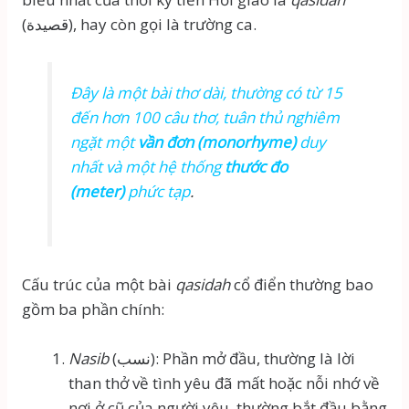
(قصيدة), hay còn gọi là trường ca.
Đây là một bài thơ dài, thường có từ 15
đến hơn 100 câu thơ, tuân thủ nghiêm
ngặt một
vần đơn (monorhyme)
duy
nhất và một hệ thống
thước đo
(meter)
phức tạp
.
Cấu trúc của một bài
qasidah
cổ điển thường bao
gồm ba phần chính:
Nasib
(نسب): Phần mở đầu, thường là lời
than thở về tình yêu đã mất hoặc nỗi nhớ về
nơi ở cũ của người yêu, thường bắt đầu bằng