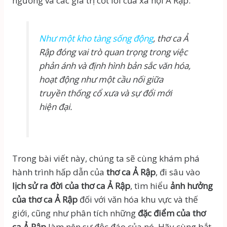
ngưỡng và các giá trị cốt lõi của xã hội Ả Rập.
Như một kho tàng sống động
, thơ ca Ả
Rập đóng vai trò quan trọng trong việc
phản ánh và định hình bản sắc văn hóa,
hoạt động như một cầu nối giữa
truyền thống cổ xưa và sự đổi mới
hiện đại.
Trong bài viết này, chúng ta sẽ cùng khám phá
hành trình hấp dẫn của
thơ ca Ả Rập
, đi sâu vào
lịch sử ra đời của thơ ca Ả Rập
, tìm hiểu
ảnh hưởng
của thơ ca Ả Rập
đối với văn hóa khu vực và thế
giới, cũng như phân tích những
đặc điểm của thơ
ca Ả Rập
làm nên sự độc đáo của nó. Hãy cùng bắt