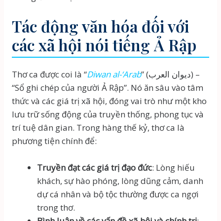
Tác động văn hóa đối với
các xã hội nói tiếng Ả Rập
Thơ ca được coi là “
Diwan al-‘Arab
” (ديوان العرب) –
“Sổ ghi chép của người Ả Rập”. Nó ăn sâu vào tâm
thức và các giá trị xã hội, đóng vai trò như một kho
lưu trữ sống động của truyền thống, phong tục và
trí tuệ dân gian. Trong hàng thế kỷ, thơ ca là
phương tiện chính để:
Truyền đạt các giá trị đạo đức
: Lòng hiếu
khách, sự hào phóng, lòng dũng cảm, danh
dự cá nhân và bộ tộc thường được ca ngợi
trong thơ.
Bình luận về các vấn đề xã hội và chính trị
: