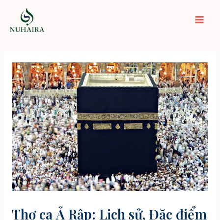
Nhảy
tới
Mai
nội
dung
Men
Thơ ca Ả Rập: Lịch sử, Đặc điểm