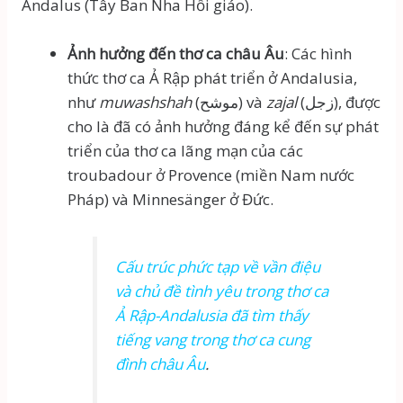
Andalus (Tây Ban Nha Hồi giáo).
Ảnh hưởng đến thơ ca châu Âu
: Các hình
thức thơ ca Ả Rập phát triển ở Andalusia,
như
muwashshah
(موشح) và
zajal
(زجل), được
cho là đã có ảnh hưởng đáng kể đến sự phát
triển của thơ ca lãng mạn của các
troubadour ở Provence (miền Nam nước
Pháp) và Minnesänger ở Đức.
Cấu trúc phức tạp về vần điệu
và chủ đề tình yêu trong thơ ca
Ả Rập-Andalusia đã tìm thấy
tiếng vang trong thơ ca cung
đình châu Âu
.