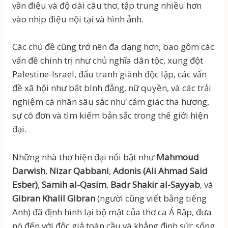
vần điệu và độ dài câu thơ, tập trung nhiều hơn
vào nhịp điệu nội tại và hình ảnh.
Các chủ đề cũng trở nên đa dạng hơn, bao gồm các
vấn đề chính trị như chủ nghĩa dân tộc, xung đột
Palestine-Israel, đấu tranh giành độc lập, các vấn
đề xã hội như bất bình đẳng, nữ quyền, và các trải
nghiệm cá nhân sâu sắc như cảm giác tha hương,
sự cô đơn và tìm kiếm bản sắc trong thế giới hiện
đại.
Những nhà thơ hiện đại nổi bật như
Mahmoud
Darwish
,
Nizar Qabbani
,
Adonis (Ali Ahmad Said
Esber)
,
Samih al-Qasim
,
Badr Shakir al-Sayyab
, và
Gibran Khalil Gibran
(người cũng viết bằng tiếng
Anh) đã định hình lại bộ mặt của thơ ca Ả Rập, đưa
nó đến với độc giả toàn cầu và khẳng định sức sống