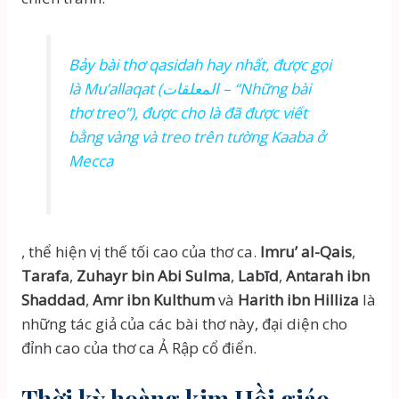
Bảy bài thơ
qasidah
hay nhất, được gọi
là
Mu’allaqat
(المعلقات – “Những bài
thơ treo”), được cho là đã được viết
bằng vàng và treo trên tường Kaaba ở
Mecca
, thể hiện vị thế tối cao của thơ ca.
Imru’ al-Qais
,
Tarafa
,
Zuhayr bin Abi Sulma
,
Labīd
,
Antarah ibn
Shaddad
,
Amr ibn Kulthum
và
Harith ibn Hilliza
là
những tác giả của các bài thơ này, đại diện cho
đỉnh cao của thơ ca Ả Rập cổ điển.
Thời kỳ hoàng kim Hồi giáo