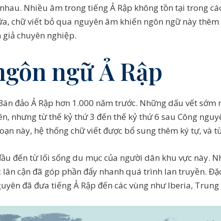
nhau. Nhiều âm trong tiếng Ả Rập không tồn tại trong cá
a, chữ viết bỏ qua nguyên âm khiến ngôn ngữ này thêm p
ch giả chuyên nghiệp.
ngôn ngữ Ả Rập
ừ Bán đảo Ả Rập hơn 1.000 năm trước. Những dấu vết sớm 
ên, nhưng từ thế kỷ thứ 3 đến thế kỷ thứ 6 sau Công nguy
oạn này, hệ thống chữ viết được bổ sung thêm ký tự, và 
 đầu đến từ lối sống du mục của người dân khu vực này. 
 lân cận đã góp phần đẩy nhanh quá trình lan truyền. Đặc
guyên đã đưa tiếng Ả Rập đến các vùng như Iberia, Trung