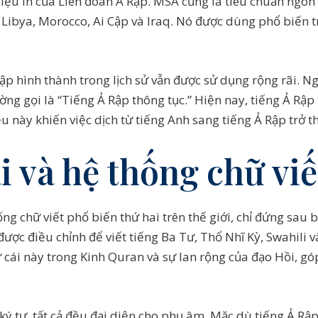
 liệu in của Liên đoàn Ả Rập. MSA cũng là tiêu chuẩn ngô
Libya, Morocco, Ai Cập và Iraq. Nó được dùng phổ biến tro
ập hình thành trong lịch sử vẫn được sử dụng rộng rãi. Ng
ng gọi là “Tiếng Ả Rập thông tục.” Hiện nay, tiếng Ả Rập 
u này khiến việc dịch từ tiếng Anh sang tiếng Ả Rập trở 
i và hệ thống chữ viế
ống chữ viết phổ biến thứ hai trên thế giới, chỉ đứng sau 
được điều chỉnh để viết tiếng Ba Tư, Thổ Nhĩ Kỳ, Swahili 
ữ cái này trong Kinh Quran và sự lan rộng của đạo Hồi, gó
ký tự, tất cả đều đại diện cho phụ âm. Mặc dù tiếng Ả R