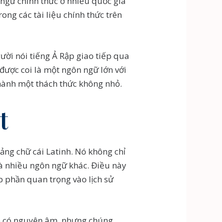
n ngữ chính thức ở nhiều quốc gia
ng các tài liệu chính thức trên
ười nói tiếng Ả Rập giao tiếp qua
được coi là một ngôn ngữ lớn với
thành một thách thức không nhỏ.
t
bảng chữ cái Latinh. Nó không chỉ
và nhiều ngôn ngữ khác. Điều này
p phần quan trọng vào lịch sử
ập có nguyên âm, nhưng chúng