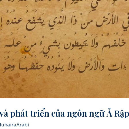
 và phát triển của ngôn ngữ Ả Rậ
NuhairaArabi