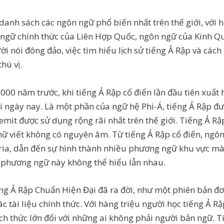
anh sách các ngôn ngữ phổ biến nhất trên thế giới, với 
ngữ chính thức của Liên Hợp Quốc, ngôn ngữ của Kinh Qur’
ời nói đông đảo, việc tìm hiểu lịch sử tiếng Ả Rập và cá
thú vị.
.000 năm trước, khi tiếng Ả Rập cổ điển lần đầu tiên xuất
 ngày nay. Là một phần của ngữ hệ Phi-Á, tiếng Ả Rập đ
Semit được sử dụng rộng rãi nhất trên thế giới. Tiếng Ả 
hữ viết không có nguyên âm. Từ tiếng Ả Rập cổ điển, ngôn
eria, dẫn đến sự hình thành nhiều phương ngữ khu vực m
u phương ngữ này không thể hiểu lẫn nhau.
ng Ả Rập Chuẩn Hiện Đại đã ra đời, như một phiên bản đ
ác tài liệu chính thức. Với hàng triệu người học tiếng Ả 
h thức lớn đối với những ai không phải người bản ngữ. 