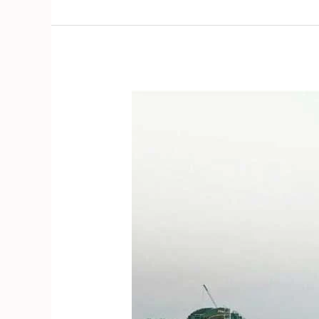
Khám
Phá
Ai
Cập,
Dubai,
Ả
Rập
Xê
Út