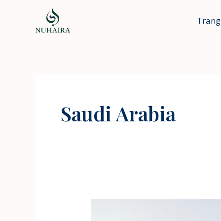
Nhảy
tới
Trang
nội
dung
Saudi Arabia