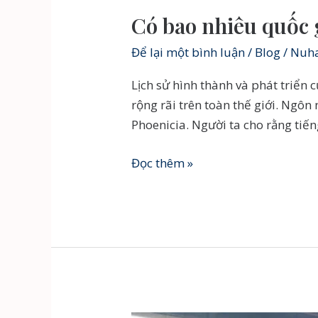
Có bao nhiêu quốc g
Để lại một bình luận
/
Blog
/
Nuha
Lịch sử hình thành và phát triển
rộng rãi trên toàn thế giới. Ngô
Phoenicia. Người ta cho rằng tiế
Có
Đọc thêm »
bao
nhiêu
quốc
gia
nói
tiếng
Ả