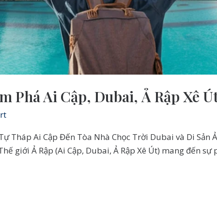
m Phá Ai Cập, Dubai, Ả Rập Xê Ú
rt
Tự Tháp Ai Cập Đến Tòa Nhà Chọc Trời Dubai và Di Sản Ả
hế giới Ả Rập (Ai Cập, Dubai, Ả Rập Xê Út) mang đến sự p