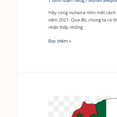
1 bình luận
/
Blog
/
NuhairaRepo
Hãy cùng nuhaira nhìn một cách 
năm 2021. Qua đó, chúng ta có th
nhận thấy những
Top
Đọc thêm »
các
mặt
hàng
xuất
khẩu
hàng
đầu
của
các
quốc