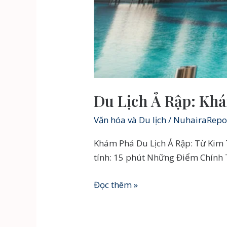
Du Lịch Ả Rập: Khá
Văn hóa và Du lịch
/
NuhairaRepo
Khám Phá Du Lịch Ả Rập: Từ Kim 
tính: 15 phút Những Điểm Chính T
Du
Đọc thêm »
Lịch
Ả
Rập: