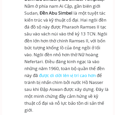
Nằm ở phía nam Ai Cập, gần biên giới
Sudan,
Đền Abu Simbel
là một tuyệt tác
kiến trúc và kỹ thuật cổ đại. Hai ngôi đền
đá đồ sộ này được Pharaoh Ramses II tạc
sâu vào vách núi vào thế kỷ 13 TCN. Ngôi
đền lớn hơn thờ chính Ramses II, với bốn
bức tượng khổng lồ của ông ngồi ở lối
vào. Ngôi đền nhỏ hơn thờ Nữ hoàng
Nefertari. Điều đáng kinh ngạc là vào
những năm 1960, toàn bộ quần thể đền
này đã
được di dời lên vị trí cao hơn
để
tránh bị nhấn chìm bởi nước Hồ Nasser
sau khi Đập Aswan được xây dựng. Đây là
một minh chứng đầy cảm hứng về kỹ
thuật cổ đại và nỗ lực bảo tồn di sản thế
giới.