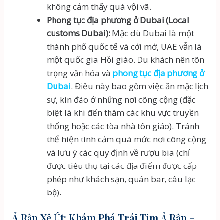
không cảm thấy quá vội vã.
Phong tục địa phương ở Dubai (Local
customs Dubai):
Mặc dù Dubai là một
thành phố quốc tế và cởi mở, UAE vẫn là
một quốc gia Hồi giáo. Du khách nên tôn
trọng văn hóa và
phong tục địa phương ở
Dubai
. Điều này bao gồm việc ăn mặc lịch
sự, kín đáo ở những nơi công cộng (đặc
biệt là khi đến thăm các khu vực truyền
thống hoặc các tòa nhà tôn giáo). Tránh
thể hiện tình cảm quá mức nơi công cộng
và lưu ý các quy định về rượu bia (chỉ
được tiêu thụ tại các địa điểm được cấp
phép như khách sạn, quán bar, câu lạc
bộ).
Ả Rập Xê Út: Khám Phá Trái Tim Ả Rập –