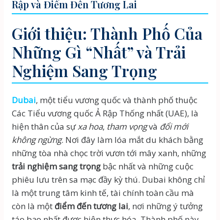
Rập và Điểm Đến Tương Lai
Giới thiệu: Thành Phố Của
Những Gì “Nhất” và Trải
Nghiệm Sang Trọng
Dubai
, một tiểu vương quốc và thành phố thuộc
Các Tiểu vương quốc Ả Rập Thống nhất (UAE), là
hiện thân của sự
xa hoa
,
tham vọng
và
đổi mới
không ngừng
. Nơi đây làm lóa mắt du khách bằng
những tòa nhà chọc trời vươn tới mây xanh, những
trải nghiệm sang trọng
bậc nhất và những cuộc
phiêu lưu trên sa mạc đầy kỳ thú. Dubai không chỉ
là một trung tâm kinh tế, tài chính toàn cầu mà
còn là một
điểm đến tương lai
, nơi những ý tưởng
táo bạo nhất được hiện thực hóa. Thành phố này