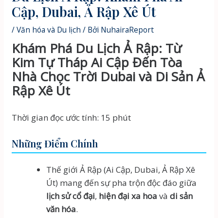
Cập, Dubai, Ả Rập Xê Út
/
Văn hóa và Du lịch
/ Bởi
NuhairaReport
Khám Phá Du Lịch Ả Rập: Từ
Kim Tự Tháp Ai Cập Đến Tòa
Nhà Chọc Trời Dubai và Di Sản Ả
Rập Xê Út
Thời gian đọc ước tính: 15 phút
Những Điểm Chính
Thế giới Ả Rập (Ai Cập, Dubai, Ả Rập Xê
Út) mang đến sự pha trộn độc đáo giữa
lịch sử cổ đại
,
hiện đại xa hoa
và
di sản
văn hóa
.