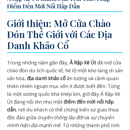
Điểm Đến Mới Nổi Hấp Dẫn
Giới thiệu: Mở Cửa Chào
Đón Thế Giới với Các Địa
Danh Khảo Cổ
Trong những năm gần đây,
Ả Rập Xê Út
đã mở cửa
chào đón du lịch quốc tế, hé lộ một kho tàng di sản
văn hóa,
địa danh khảo cổ
ấn tượng và cảnh quan
thiên nhiên ngoạn mục vốn ít được biết đến. Từng
là một vương quốc khá khép kín, giờ đây Ả Rập Xê
Út đang nổi lên như một
điểm đến mới nổi hấp
dẫn
, nơi du khách có thể chứng kiến sự giao thoa
độc đáo giữa
truyền thống lâu đời
và
sự chuyển
mình hiện đại mạnh mẽ
. Từ những thành phố linh