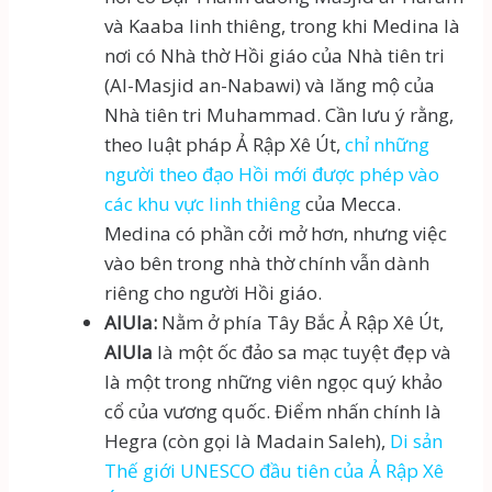
và Kaaba linh thiêng, trong khi Medina là
nơi có Nhà thờ Hồi giáo của Nhà tiên tri
(Al-Masjid an-Nabawi) và lăng mộ của
Nhà tiên tri Muhammad. Cần lưu ý rằng,
theo luật pháp Ả Rập Xê Út,
chỉ những
người theo đạo Hồi mới được phép vào
các khu vực linh thiêng
của Mecca.
Medina có phần cởi mở hơn, nhưng việc
vào bên trong nhà thờ chính vẫn dành
riêng cho người Hồi giáo.
AlUla:
Nằm ở phía Tây Bắc Ả Rập Xê Út,
AlUla
là một ốc đảo sa mạc tuyệt đẹp và
là một trong những viên ngọc quý khảo
cổ của vương quốc. Điểm nhấn chính là
Hegra (còn gọi là Madain Saleh),
Di sản
Thế giới UNESCO đầu tiên của Ả Rập Xê