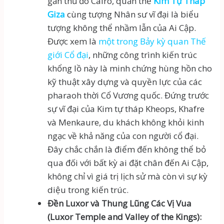
gần thủ đô Cairo, quần thể
Kim Tự Tháp
Giza
cùng tượng Nhân sư vĩ đại là biểu
tượng không thể nhầm lẫn của Ai Cập.
Được xem là
một trong Bảy kỳ quan Thế
giới Cổ đại
, những công trình kiến trúc
khổng lồ này là minh chứng hùng hồn cho
kỹ thuật xây dựng và quyền lực của các
pharaoh thời Cổ Vương quốc. Đứng trước
sự vĩ đại của Kim tự tháp Kheops, Khafre
và Menkaure, du khách không khỏi kinh
ngạc về khả năng của con người cổ đại.
Đây chắc chắn là điểm đến không thể bỏ
qua đối với bất kỳ ai đặt chân đến Ai Cập,
không chỉ vì giá trị lịch sử mà còn vì sự kỳ
diệu trong kiến trúc.
Đền Luxor và Thung Lũng Các Vị Vua
(Luxor Temple and Valley of the Kings):