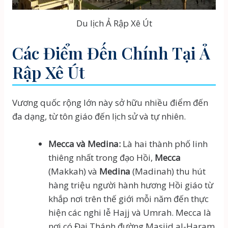
Du lịch Ả Rập Xê Út
Các Điểm Đến Chính Tại Ả
Rập Xê Út
Vương quốc rộng lớn này sở hữu nhiều điểm đến
đa dạng, từ tôn giáo đến lịch sử và tự nhiên.
Mecca và Medina:
Là hai thành phố linh
thiêng nhất trong đạo Hồi,
Mecca
(Makkah) và
Medina
(Madinah) thu hút
hàng triệu người hành hương Hồi giáo từ
khắp nơi trên thế giới mỗi năm đến thực
hiện các nghi lễ Hajj và Umrah. Mecca là
nơi có Đại Thánh đường Masjid al-Haram