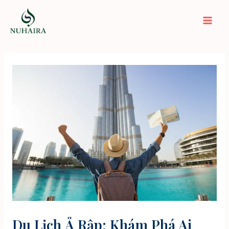
Nhảy
tới
Mai
nội
dung
Men
Du Lịch Ả Rập: Khám Phá Ai