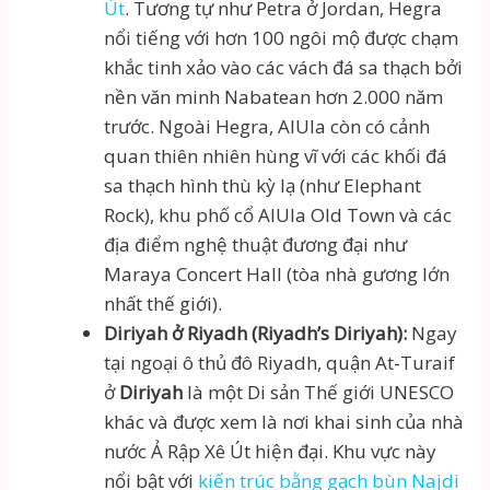
Út
. Tương tự như Petra ở Jordan, Hegra
nổi tiếng với hơn 100 ngôi mộ được chạm
khắc tinh xảo vào các vách đá sa thạch bởi
nền văn minh Nabatean hơn 2.000 năm
trước. Ngoài Hegra, AlUla còn có cảnh
quan thiên nhiên hùng vĩ với các khối đá
sa thạch hình thù kỳ lạ (như Elephant
Rock), khu phố cổ AlUla Old Town và các
địa điểm nghệ thuật đương đại như
Maraya Concert Hall (tòa nhà gương lớn
nhất thế giới).
Diriyah ở Riyadh (Riyadh’s Diriyah):
Ngay
tại ngoại ô thủ đô Riyadh, quận At-Turaif
ở
Diriyah
là một Di sản Thế giới UNESCO
khác và được xem là nơi khai sinh của nhà
nước Ả Rập Xê Út hiện đại. Khu vực này
nổi bật với
kiến trúc bằng gạch bùn Najdi