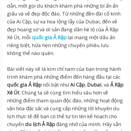
dẫn, mời gọi du khách khám phá những bí ẩn ẩn
giấu và vẻ đẹp độc đáo. Từ những đền đài cổ kính
của Ai Cập, sự xa hoa lộng lẫy của Dubai, đến vẻ
đẹp hoang sơ và di sản đang dần hé lộ của Ả Rập
Xê Út, mỗi
quốc gia Ả Rập
lại mang một dấu ấn
riêng biệt, hứa hẹn những chuyến phiêu lưu
không thể nào quên.
Bài viết này sẽ là kim chỉ nam của bạn trong hành
trình khám phá những điểm đến hàng đầu tại các
quốc gia Ả Rập
nổi bật như
Ai Cập
,
Dubai
, và
Ả Rập
Xê Út
. Chúng ta sẽ cùng tìm hiểu sâu hơn về
những điểm tham quan độc đáo, những hoạt động
văn hóa đặc sắc và cung cấp những lời khuyên du
lịch thực tế để bạn có thể tự tin lên kế hoạch cho
chuyến
du lịch Ả Rập
đáng nhớ của mình. Hãy sẵn