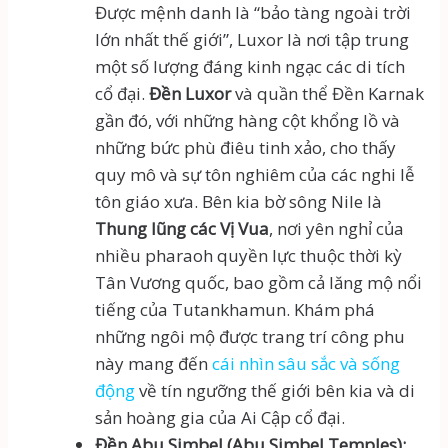
Được mệnh danh là “bảo tàng ngoài trời
lớn nhất thế giới”, Luxor là nơi tập trung
một số lượng đáng kinh ngạc các di tích
cổ đại.
Đền Luxor
và quần thể Đền Karnak
gần đó, với những hàng cột khổng lồ và
những bức phù điêu tinh xảo, cho thấy
quy mô và sự tôn nghiêm của các nghi lễ
tôn giáo xưa. Bên kia bờ sông Nile là
Thung lũng các Vị Vua
, nơi yên nghỉ của
nhiều pharaoh quyền lực thuộc thời kỳ
Tân Vương quốc, bao gồm cả lăng mộ nổi
tiếng của Tutankhamun. Khám phá
những ngôi mộ được trang trí công phu
này mang đến
cái nhìn sâu sắc và sống
động
về tín ngưỡng thế giới bên kia và di
sản hoàng gia của Ai Cập cổ đại.
Đền Abu Simbel (Abu Simbel Temples):