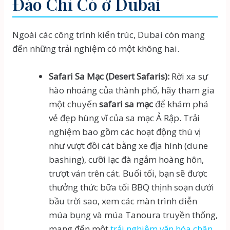
Đáo Chỉ Có ở Dubai
Ngoài các công trình kiến trúc, Dubai còn mang
đến những trải nghiệm có một không hai.
Safari Sa Mạc (Desert Safaris):
Rời xa sự
hào nhoáng của thành phố, hãy tham gia
một chuyến
safari sa mạc
để khám phá
vẻ đẹp hùng vĩ của sa mạc Ả Rập. Trải
nghiệm bao gồm các hoạt động thú vị
như vượt đồi cát bằng xe địa hình (dune
bashing), cưỡi lạc đà ngắm hoàng hôn,
trượt ván trên cát. Buổi tối, bạn sẽ được
thưởng thức bữa tối BBQ thịnh soạn dưới
bầu trời sao, xem các màn trình diễn
múa bụng và múa Tanoura truyền thống,
mang đến một
trải nghiệm văn hóa chân