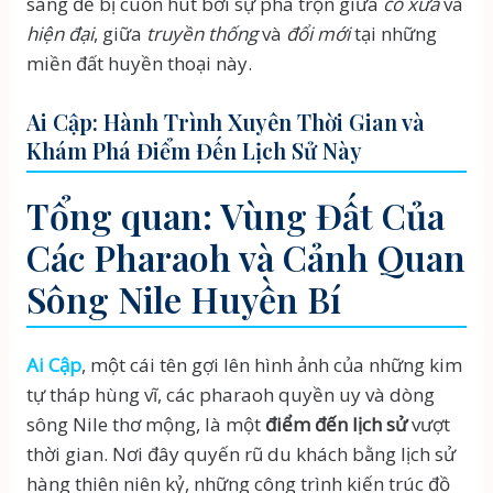
sàng để bị cuốn hút bởi sự pha trộn giữa
cổ xưa
và
hiện đại
, giữa
truyền thống
và
đổi mới
tại những
miền đất huyền thoại này.
Ai Cập: Hành Trình Xuyên Thời Gian và
Khám Phá Điểm Đến Lịch Sử Này
Tổng quan: Vùng Đất Của
Các Pharaoh và Cảnh Quan
Sông Nile Huyền Bí
Ai Cập
, một cái tên gợi lên hình ảnh của những kim
tự tháp hùng vĩ, các pharaoh quyền uy và dòng
sông Nile thơ mộng, là một
điểm đến lịch sử
vượt
thời gian. Nơi đây quyến rũ du khách bằng lịch sử
hàng thiên niên kỷ, những công trình kiến trúc đồ