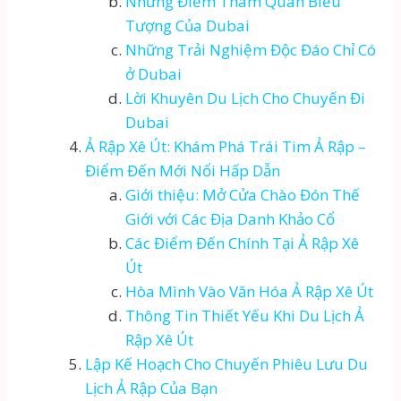
Những Điểm Tham Quan Biểu
Tượng Của Dubai
Những Trải Nghiệm Độc Đáo Chỉ Có
ở Dubai
Lời Khuyên Du Lịch Cho Chuyến Đi
Dubai
Ả Rập Xê Út: Khám Phá Trái Tim Ả Rập –
Điểm Đến Mới Nổi Hấp Dẫn
Giới thiệu: Mở Cửa Chào Đón Thế
Giới với Các Địa Danh Khảo Cổ
Các Điểm Đến Chính Tại Ả Rập Xê
Út
Hòa Mình Vào Văn Hóa Ả Rập Xê Út
Thông Tin Thiết Yếu Khi Du Lịch Ả
Rập Xê Út
Lập Kế Hoạch Cho Chuyến Phiêu Lưu Du
Lịch Ả Rập Của Bạn