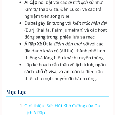
Ai Cập
nổi bật với các
di tích lịch sử
như
Kim tự tháp Giza, Đền Luxor và các trải
nghiệm trên sông Nile.
Dubai
gây ấn tượng với
kiến trúc hiện đại
(Burj Khalifa, Palm Jumeirah) và các hoạt
động
sang trọng
,
phiêu lưu sa mạc
.
Ả Rập Xê Út
là
điểm đến mới nổi
với các
địa danh khảo cổ (AlUla), thành phố linh
thiêng và lòng hiếu khách truyền thống.
Lập kế hoạch cẩn thận về
lịch trình
,
ngân
sách
,
chỗ ở
,
visa
, và
an toàn
là điều cần
thiết cho một chuyến đi thành công.
Mục Lục
Giới thiệu: Sức Hút Khó Cưỡng của Du
Lịch Ả Rập