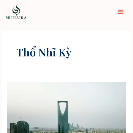
Nhảy
tới
Mai
nội
dung
Men
Thổ Nhĩ Kỳ