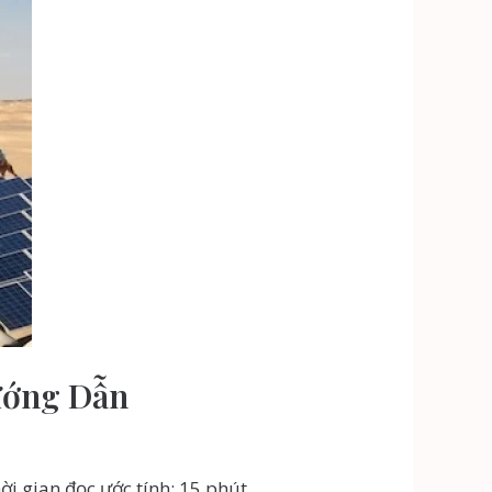
ướng Dẫn
i gian đọc ước tính: 15 phút