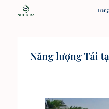
Nhảy
tới
Trang
nội
dung
Năng lượng Tái t