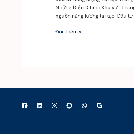
Những Điểm Chính Khu vực Trung
nguồn năng lượng tái tạo. Đầu tư
Đầu
Đọc thêm »
tư
năng
lượng
tái
tạo
Trung
Đông:
Cơ
Hội
&
Hướng
Dẫn