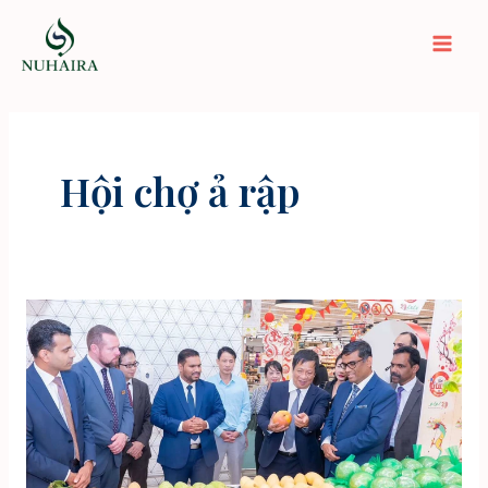
Nhảy
tới
Mai
nội
dung
Men
Hội chợ ả rập