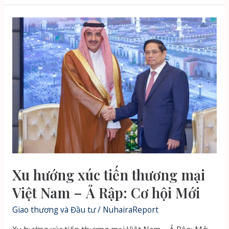
Việt
Nam
xuất
khẩu
sang
Ả
Rập:
Tiềm
năng
&
Chiến
lược
Xu hướng xúc tiến thương mại
Việt Nam – Ả Rập: Cơ hội Mới
Giao thương và Đầu tư
/
NuhairaReport