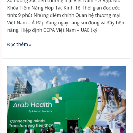
Xu hướng xúc tiến thương mại Việt Nam – Ả Rập: Mở
Khóa Tiềm Năng Hợp Tác Kinh Tế Thời gian đọc ước
tính: 9 phút Những điểm chính Quan hệ thương mại
Việt Nam – Ả Rập đang ngày càng sôi động và đầy tiềm
năng. Hiệp định CEPA Việt Nam – UAE (ký
Xu
Đọc thêm »
hướng
xúc
tiến
thương
mại
Việt
Nam
–
Ả
Rập:
Cơ
hội