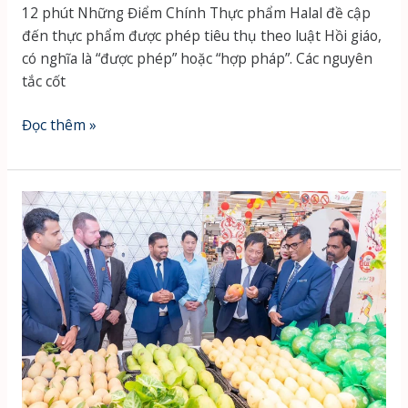
12 phút Những Điểm Chính Thực phẩm Halal đề cập
đến thực phẩm được phép tiêu thụ theo luật Hồi giáo,
có nghĩa là “được phép” hoặc “hợp pháp”. Các nguyên
tắc cốt
Thực
Đọc thêm »
Phẩm
Halal:
Tiêu
Chuẩn,
Chứng
Nhận
và
Lợi
Ích