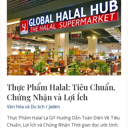
Quy
trình
&
Lợi
ích
cho
Doanh
nghiệp
Thực Phẩm Halal: Tiêu Chuẩn,
Chứng Nhận và Lợi Ích
Văn hóa và Du lịch
/
Jaden
Thực Phẩm Halal Là Gì? Hướng Dẫn Toàn Diện Về Tiêu
Chuẩn, Lợi Ích và Chứng Nhận Thời gian đọc ước tính: