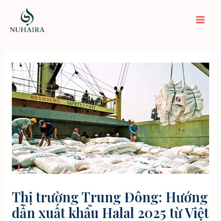
Nhảy
tới
Mai
nội
dung
Men
Thị trường Trung Đông: Hướng
dẫn xuất khẩu Halal 2025 từ Việt