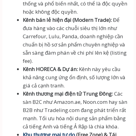
thống và phổ biến nhất, có thể là độc quyền
hoặc không độc quyền.
Kênh bán lẻ hiện đại (Modern Trade):
Để
đưa hàng vào các chuỗi siêu thị lớn như
Carrefour, Lulu, Panda, doanh nghiệp cần
chuẩn bị hồ sơ sản phẩm chuyên nghiệp và
sẵn sàng đàm phán về chi phí lên kệ (listing
fee).
Kênh HORECA & Dự án:
Kênh này yêu cầu
khả năng cung ứng ổn định, số lượng lớn và
giá cả cạnh tranh.
Kênh thương mại điện tử Trung Đông:
Các
sàn B2C như Amazon.ae, Noon.com hay sàn
B2B như Tradeling.com đang phát triển rất
mạnh. Tối ưu hóa nội dung sản phẩm bằng
cả tiếng Anh và tiếng Ả Rập là chìa khóa.
Khu thương mại tự do
(Free Zone) & Tái