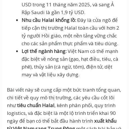
USD trong 11 tháng năm 2025, và sang Ả
Rập Saudi là gần 1,9 tỷ USD.
Nhu cầu Halal khổng lồ:
Đây là cửa ngõ để
tiếp cận thị trường Halal toàn cầu với hơn 2
tỷ người Hồi giáo, một nền tảng vững chắc
cho các sản phẩm thực phẩm và tiêu dùng.
Lợi thế ngành hàng:
Việt Nam có thế mạnh
đặc biệt về nông sản (gạo, hạt điều, tiêu, cà
phê), thủy sản (cá ngừ, tôm), điện tử, dệt
may và vật liệu xây dựng.
Bài viết này sẽ cung cấp một bức tranh tổng quan,
chi tiết về quy mô thị trường, các yêu cầu cốt lõi
như
tiêu chuẩn Halal
, kênh phân phối, quy trình
logistics, và đặc biệt là một lộ trình triển khai 90
ngày để bạn có thể bắt đầu hành trình
xuất khẩu
từ Việt Nam sang Trung Đông
một cách bài bản và