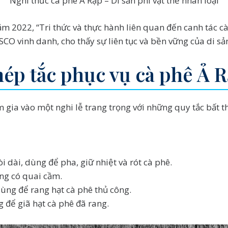
Nghi thức cà phê Ả Rập – Di sản phi vật thể nhân loại
ăm 2022, “Tri thức và thực hành liên quan đến canh tác c
O vinh danh, cho thấy sự liên tục và bền vững của di sản
hép tắc phục vụ cà phê Ả 
 gia vào một nghi lễ trang trọng với những quy tắc bất t
i dài, dùng để pha, giữ nhiệt và rót cà phê.
ng có quai cầm.
ùng để rang hạt cà phê thủ công.
 để giã hạt cà phê đã rang.