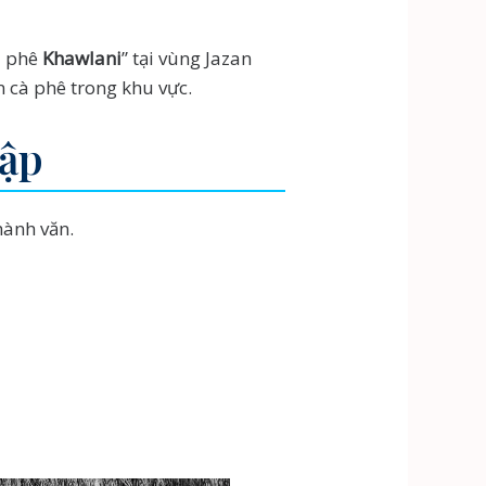
à phê
Khawlani
” tại vùng Jazan
 cà phê trong khu vực.
Rập
hành văn.