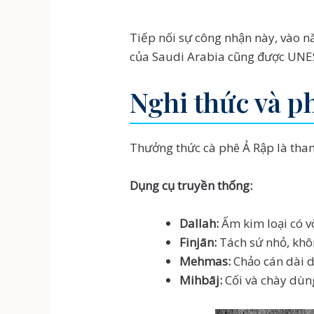
Tiếp nối sự công nhận này, vào n
của Saudi Arabia cũng được UNESC
Nghi thức và p
Thưởng thức cà phê Ả Rập là tham
Dụng cụ truyền thống:
Dallah:
Ấm kim loại có vò
Finjān:
Tách sứ nhỏ, khô
Mehmas:
Chảo cán dài d
Mihbāj:
Cối và chày dùng