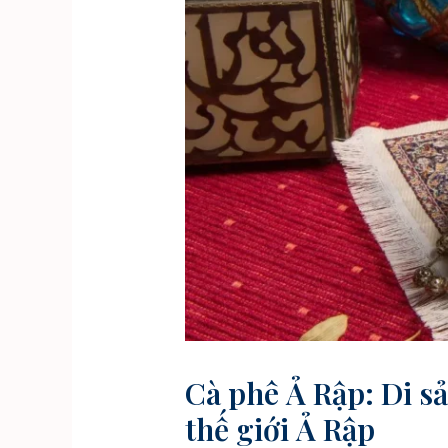
Cà phê Ả Rập: Di sả
thế giới Ả Rập