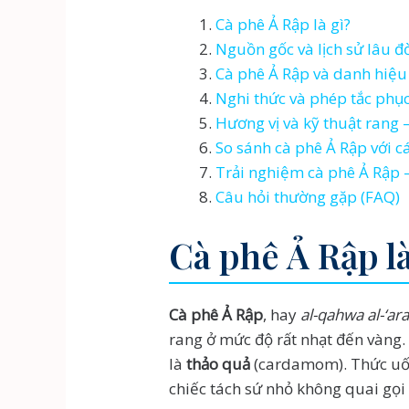
Cà phê Ả Rập là gì?
Nguồn gốc và lịch sử lâu đ
Cà phê Ả Rập và danh hiệu
Nghi thức và phép tắc phục
Hương vị và kỹ thuật rang 
So sánh cà phê Ả Rập với 
Trải nghiệm cà phê Ả Rập 
Câu hỏi thường gặp (FAQ)
Cà phê Ả Rập là
Cà phê Ả Rập
, hay
al-qahwa al-‘ar
rang ở mức độ rất nhạt đến vàng. 
là
thảo quả
(cardamom). Thức uống
chiếc tách sứ nhỏ không quai gọi