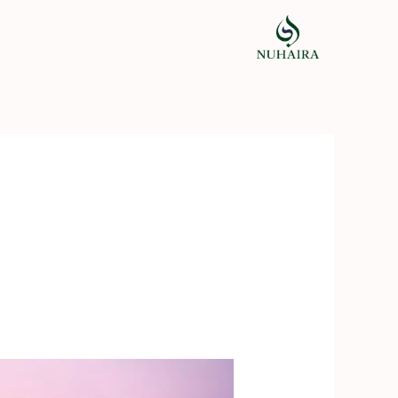
خطي
لى
لمحتوى