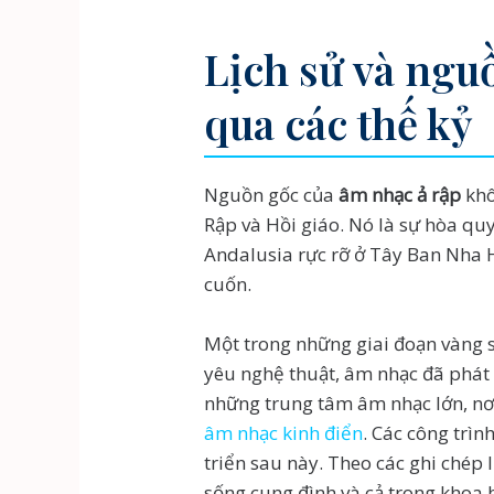
Lịch sử và ngu
qua các thế kỷ
Nguồn gốc của
âm nhạc ả rập
khô
Rập và Hồi giáo. Nó là sự hòa qu
Andalusia rực rỡ ở Tây Ban Nha H
cuốn.
Một trong những giai đoạn vàng 
yêu nghệ thuật, âm nhạc đã phát
những trung tâm âm nhạc lớn, nơi
âm nhạc kinh điển
. Các công trì
triển sau này. Theo các ghi chép l
sống cung đình và cả trong khoa 