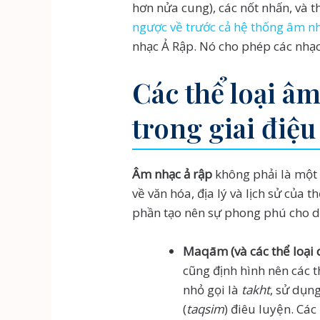
hơn nửa cung), các nốt nhấn, và 
ngược về trước cả hệ thống âm 
nhạc Ả Rập. Nó cho phép các nhạc s
Các thể loại â
trong giai điệu
Âm nhạc ả rập
không phải là một 
về văn hóa, địa lý và lịch sử của
phần tạo nên sự phong phú cho di
Maqām (và các thể loại
cũng định hình nên các 
nhỏ gọi là
takht
, sử dụn
(
taqsim
) điêu luyện. Cá