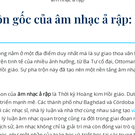
ồn gốc của âm nhạc ả rập:
ng nằm ở một địa điểm duy nhất mà là sự giao thoa văn h
yện tinh tế của nhiều ảnh hưởng, từ Ba Tư cổ đại, Ottom
ồi giáo. Sự pha trộn này đã tạo nên một nền tảng âm nhạ
son của
âm nhạc ả rập
là Thời kỳ Hoàng kim Hồi giáo. Dưới
 triển mạnh mẽ. Các thành phố như Baghdad và Córdoba (
 các nhạc sĩ, nhà lý luận và nhà thơ cùng nhau sáng tạo
v
nh lý luận âm nhạc quan trọng cũng ra đời trong giai đoạn
ịch sử, âm nhạc không chỉ là giải trí mà còn đóng vai trò 
học, như một phần của toán học và triết học tại các trung