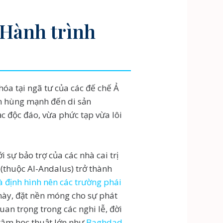
 Hành trình
óa tại ngã tư của các đế chế Ả
an hùng mạnh đến di sản
c độc đáo, vừa phức tạp vừa lôi
 sự bảo trợ của các nhà cai trị
thuộc Al-Andalus) trở thành
à định hình nên các trường phái
 này, đặt nền móng cho sự phát
quan trọng trong các nghi lễ, đời
 tâm học thuật lớn như
Baghdad