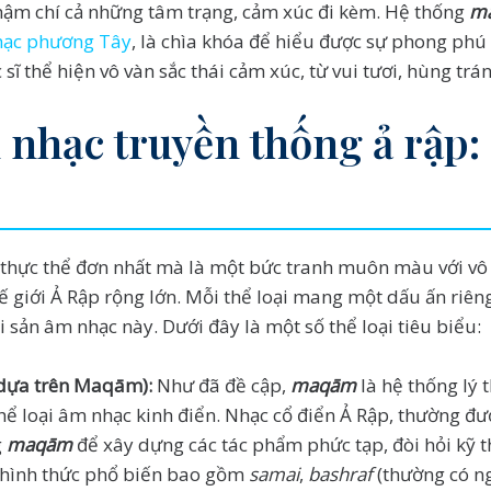
thậm chí cả những tâm trạng, cảm xúc đi kèm. Hệ thống
m
nhạc phương Tây
, là chìa khóa để hiểu được sự phong phú 
ĩ thể hiện vô vàn sắc thái cảm xúc, từ vui tươi, hùng trán
m nhạc truyền thống ả rập:
thực thể đơn nhất mà là một bức tranh muôn màu với vô 
 thế giới Ả Rập rộng lớn. Mỗi thể loại mang một dấu ấn riê
 sản âm nhạc này. Dưới đây là một số thể loại tiêu biểu:
 dựa trên Maqām):
Như đã đề cập,
maqām
là hệ thống lý 
thể loại âm nhạc kinh điển. Nhạc cổ điển Ả Rập, thường đ
g
maqām
để xây dựng các tác phẩm phức tạp, đòi hỏi kỹ t
c hình thức phổ biến bao gồm
samai
,
bashraf
(thường có n