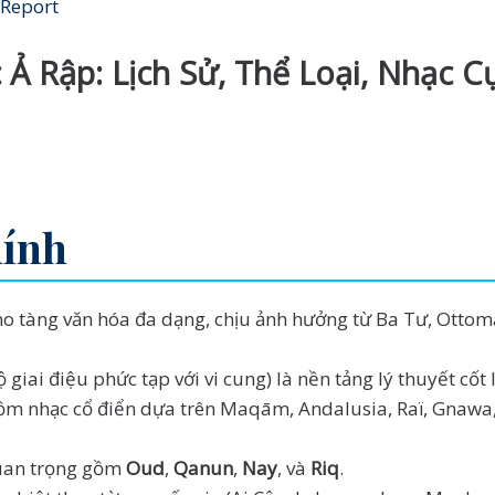
Report
 Rập: Lịch Sử, Thể Loại, Nhạc 
hính
o tàng văn hóa đa dạng, chịu ảnh hưởng từ Ba Tư, Ottom
 giai điệu phức tạp với vi cung) là nền tảng lý thuyết cốt l
gồm nhạc cổ điển dựa trên Maqām, Andalusia, Raï, Gnawa, 
quan trọng gồm
Oud
,
Qanun
,
Nay
, và
Riq
.