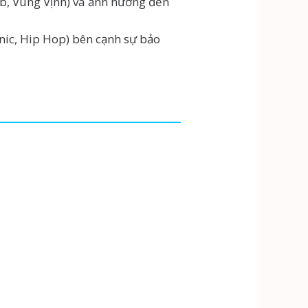
eb, Vùng Vịnh) và ảnh hưởng đến
onic, Hip Hop) bên cạnh sự bảo