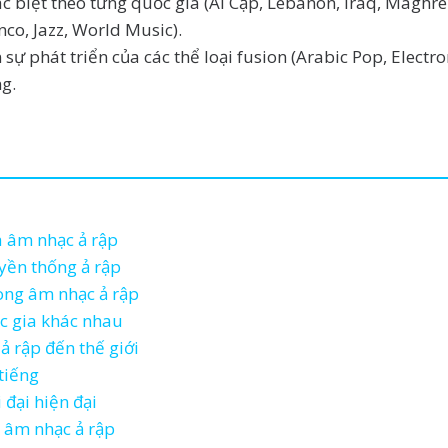
c biệt theo từng quốc gia (Ai Cập, Lebanon, Iraq, Maghr
co, Jazz, World Music).
 sự phát triển của các thể loại fusion (Arabic Pop, Electr
g.
a âm nhạc ả rập
uyền thống ả rập
ong âm nhạc ả rập
c gia khác nhau
 rập đến thế giới
tiếng
 đại hiện đại
 âm nhạc ả rập