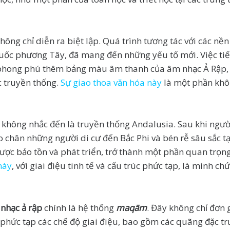
hông chỉ diễn ra biệt lập. Quá trình tương tác với các nền
quốc phương Tây, đã mang đến những yếu tố mới. Việc tiế
 phong phú thêm bảng màu âm thanh của âm nhạc Ả Rập, 
c truyền thống.
Sự giao thoa văn hóa này
là một phần khô
không nhắc đến là truyền thống Andalusia. Sau khi người
o chân những người di cư đến Bắc Phi và bén rễ sâu sắc tạ
ược bảo tồn và phát triển, trở thành một phần quan trọn
này
, với giai điệu tinh tế và cấu trúc phức tạp, là minh 
nhạc ả rập
chính là hệ thống
maqām
. Đây không chỉ đơn 
phức tạp các chế độ giai điệu, bao gồm các quãng đặc tr