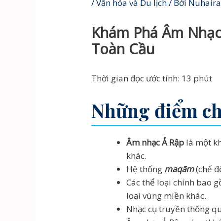
/
Văn hóa và Du lịch
/ Bởi
Nuhaira
Khám Phá Âm Nhạc Ả
Toàn Cầu
Thời gian đọc ước tính: 13 phút
Những điểm c
Âm nhạc Ả Rập
là một kh
khác.
Hệ thống
maqām
(chế độ
Các thể loại chính bao 
loại vùng miền khác.
Nhạc cụ truyền thống 